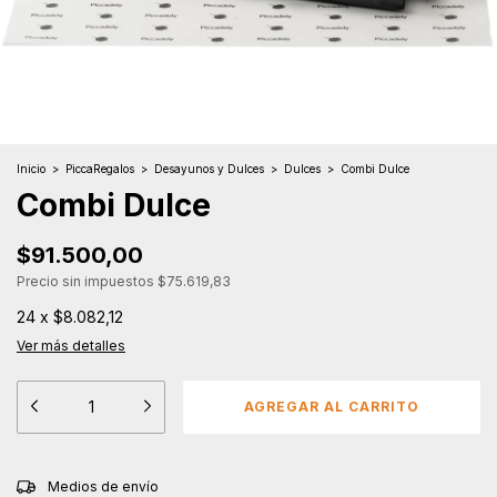
Inicio
>
PiccaRegalos
>
Desayunos y Dulces
>
Dulces
>
Combi Dulce
Combi Dulce
$91.500,00
Precio sin impuestos
$75.619,83
24
x
$8.082,12
Ver más detalles
CAMBIAR CP
Entregas para el CP:
Medios de envío