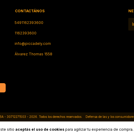
CONTACTÁNOS
NE
5491162393600
1162393600
info@piccadely.com
Álvarez Thomas 1558
ABA - 30712271503 - 2026. Todos los derechos reservados.
Defensa de las y los consumidore
ste sitio
aceptás el uso de cookies
para agilizar tu experiencia de compra.