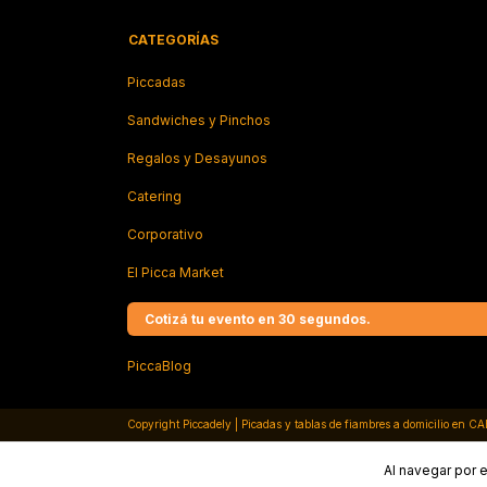
CATEGORÍAS
Piccadas
Sandwiches y Pinchos
Regalos y Desayunos
Catering
Corporativo
El Picca Market
Cotizá tu evento en 30 segundos.
PiccaBlog
Copyright Piccadely | Picadas y tablas de fiambres a domicilio en C
Al navegar por e