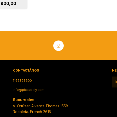
.900,00
CONTACTÁNOS
NE
1162393600
info@piccadely.com