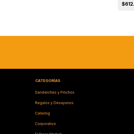
$612
CATEGORÍAS
Sandwiches y Pinchos
Regalos y Desayunos
Catering
Corporativo