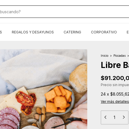
S
REGALOS Y DESAYUNOS
CATERING
CORPORATIVO
E
Inicio
>
Piccadas
>
Libre 
$91.200,
Precio sin impu
24
x
$8.055,6
Ver más detalles