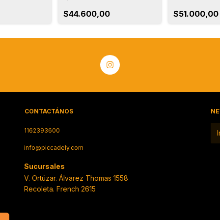
$44.600,00
$51.000,00
CONTACTÁNOS
NE
1162393600
info@piccadely.com