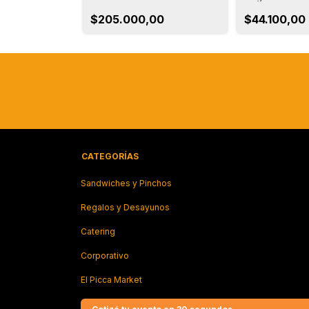
00
$205.000,00
$44.100,00
CATEGORÍAS
Sandwiches y Pinchos
Regalos y Desayunos
Catering
Corporativo
El Picca Market