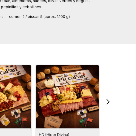
e:
pan, almendras, nueces, olivas verdes y negras,
 pepinillos y cebollines.
a — comen 2 / piccan 5 (aprox. 1.100 g)
HD (Hiper Divina)