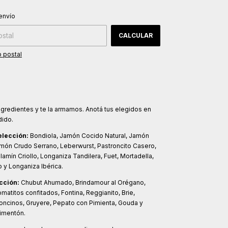
CAMBIAR CP
 CP:
envío
CALCULAR
 postal
ingredientes y te la armamos. Anotá tus elegidos en
dido.
elección:
Bondiola, Jamón Cocido Natural, Jamón
món Crudo Serrano, Leberwurst, Pastroncito Casero,
lamín Criollo, Longaniza Tandilera, Fuet, Mortadella,
y Longaniza Ibérica.
cción:
Chubut Ahumado, Brindamour al Orégano,
matitos confitados, Fontina, Reggianito, Brie,
oncinos, Gruyere, Pepato con Pimienta, Gouda y
imentón.