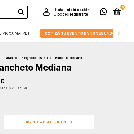
0
¡Hola!
Iniciá sesión
O podés registrarte
L PICCA MARKET
COTIZÁ TU EVENTO EN 30 SEGUNDOS.
Il Paradiso - 12 Ingredientes
>
Libre Bancheto Mediana
Bancheto Mediana
00
estos
$75.371,90
2