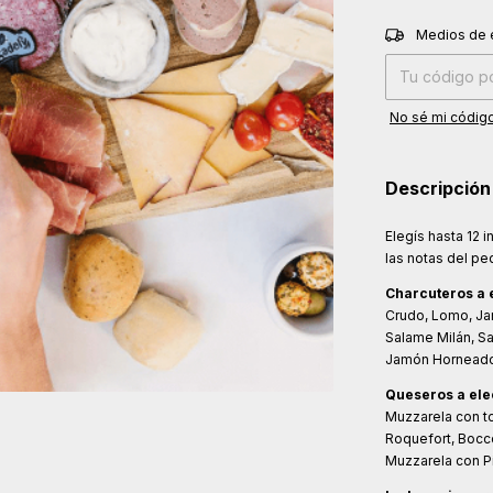
Entregas para el
Medios de 
No sé mi código
Descripción
Elegís hasta 12 
las notas del pe
Charcuteros a 
Crudo, Lomo, Ja
Salame Milán, Sa
Jamón Horneado 
Queseros a ele
Muzzarela con to
Roquefort, Bocc
Muzzarela con P